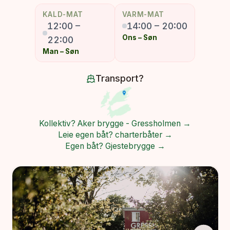
KALD-MAT
VARM-MAT
12:00
–
14:00
–
20:00
Ons – Søn
22:00
Man – Søn
Transport?
Kollektiv? Aker brygge - Gressholmen →
Leie egen båt? charterbåter →
Egen båt? Gjestebrygge →